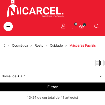
0
0
Toggle
☰
navigation
Cosmética
Rosto
Cuidado
Máscaras Faciais

Nome, de A a Z
Filtrar
13-24 de um total de 41 artigo(s)