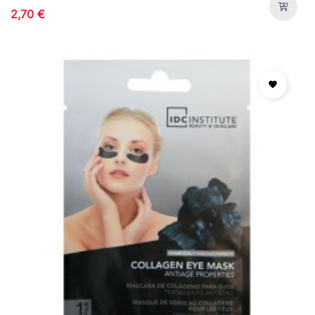
2x7.5ml
2,70 €
