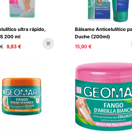
lulítico ultra rápido,
Bálsamo Anticelulítico p
S 200 ml
Duche (200ml)
 €
9,83 €
15,90 €