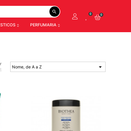
search
0
0
STICOS
PERFUMARIA
r

Nome, de A a Z
: