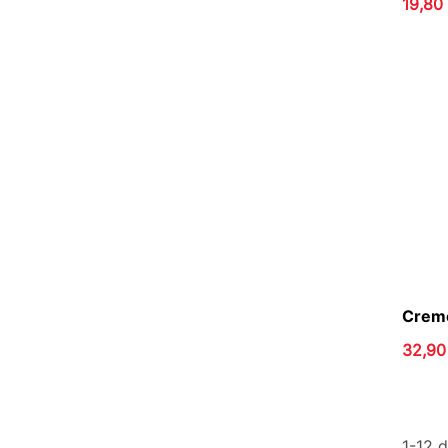
19,80
Creme
32,90
1-12 d