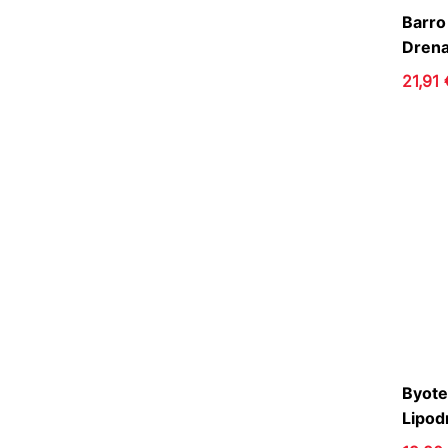
Barro
Drena
21,91 
Byote
Lipod