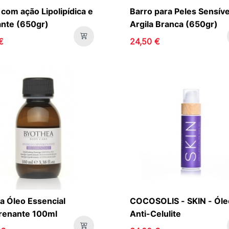
 com ação Lipolipídica e
Barro para Peles Sensív
nte (650gr)
Argila Branca (650gr)
€
24,50 €
a Óleo Essencial
COCOSOLIS - SKIN - Óle
renante 100ml
Anti-Celulite