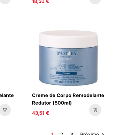
18,50 €
lante
Creme de Corpo Remodelante
Redutor (500ml)
43,51 €

1
2
3
Próximo