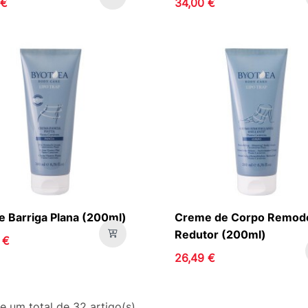
 €
34,00 €
 Barriga Plana (200ml)
Creme de Corpo Remode
Redutor (200ml)
 €
26,49 €
e um total de 32 artigo(s)