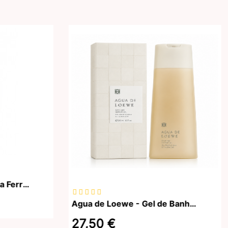
AG Suporte Térmico para Ferros Térmicos
Agua de Loewe - Gel de Banho - 250ml
27,50 €