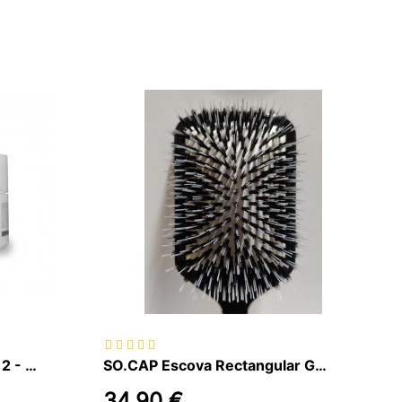
Hair Shine Proteicare Step 2 - Máscara Renovadora da Fibra Capilar...
SO.CAP Escova Rectangular Grande
34,90 €