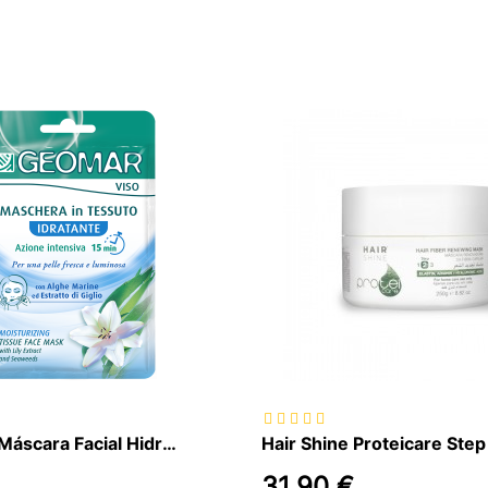
Geomar - Máscara Facial Hidratante em Tecido, 22ml
31,90 €