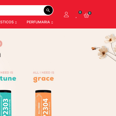
search
0
0
STICOS
PERFUMARIA