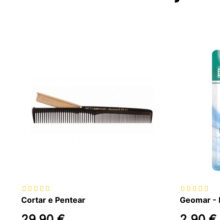
%
Cortar e Pentear
29,90 €
2,90 €