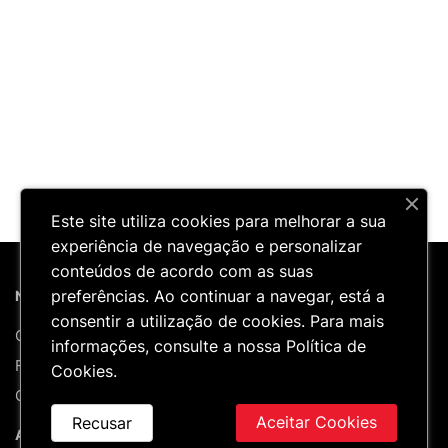
Este site utiliza cookies para melhorar a sua
experiência de navegação e personalizar
conteúdos de acordo com as suas
preferências. Ao continuar a navegar, está a
NICARCEL
PRODUTOS
consentir a utilização de cookies. Para mais
Quem Somos
Novidades
informações, consulte a nossa
Política de
Formações
Catálogo
Cookies
.
Contactos
Outlet
Aceitar Cookies
Recusar
APOIO AO CLIENTE