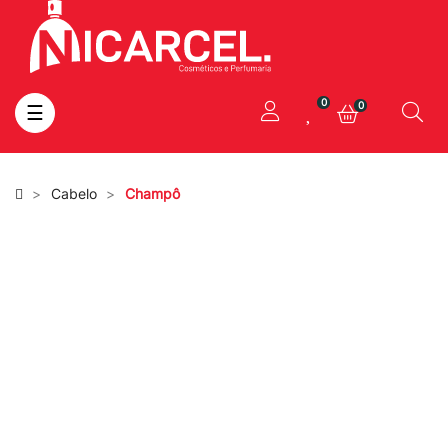
0
0
Toggle
☰
navigation
Cabelo
Champô