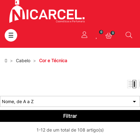
0
0
Toggle
☰
navigation
Cabelo
Cor e Técnica

Nome, de A a Z
Filtrar
1-12 de um total de 108 artigo(s)