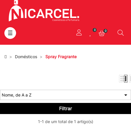
0
0
Toggle
☰
navigation
Domésticos
Spray Fragrante

Nome, de A a Z
Filtrar
1-1 de um total de 1 artigo(s)