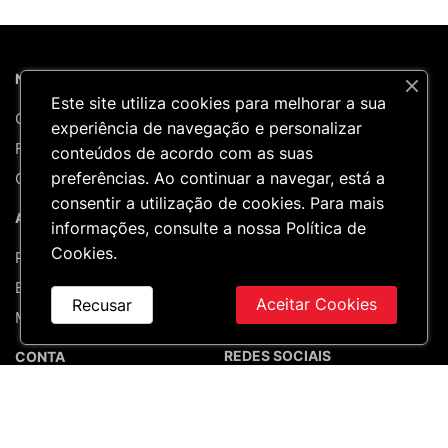
NICARCEL
PRODUTOS
Este site utiliza cookies para melhorar a sua
Quem Somos
Novidades
experiência de navegação e personalizar
Formações
Catálogo
conteúdos de acordo com as suas
preferências. Ao continuar a navegar, está a
Contactos
Outlet
consentir a utilização de cookies. Para mais
APOIO AO CLIENTE
informações, consulte a nossa
Política de
Cookies
.
Perguntas Frequentes
Entregas & Devoluções
Aceitar Cookies
Recusar
Mapa do site
REDES SOCIAIS
CONTA
A minha conta
Encomendas