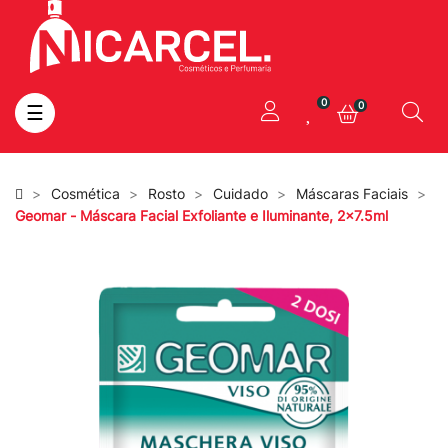
0
0
Toggle
☰
navigation
Cosmética
Rosto
Cuidado
Máscaras Faciais
Geomar - Máscara Facial Exfoliante e Iluminante, 2x7.5ml