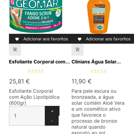
Adicionar aos favoritos
Adicionar aos favoritos


Esfoliante Corporal com...
Clinians Água Solar...
25,81 €
11,90 €
Esfoliante Corporal
Para pele escura ou
com Ação Lipolipídica
bronzeada, a água
(600gr)
solar contém Aloé Vera
e um cosmético ativo
+
que favorece o
processo de bronze
-
natural quando
exposto ao sol.