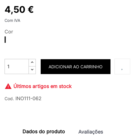
4,50 €
Com IVA
Cor
159
160
161
162
163
164
Nude
Nude
Castanho
Nude
Nude
Castanho
Avelã
Natural
Macadâmia
Cacau
Doce
Intenso
De
Leite
ADICIONAR AO CARRINHO

Últimos artigos em stock
INO111-062
Cod.
Dados do produto
Avaliações