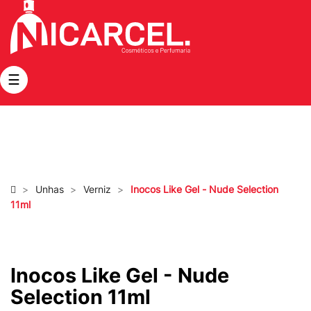
Toggle
☰
navigation
Unhas
Verniz
Inocos Like Gel - Nude Selection
11ml
Inocos Like Gel - Nude
Selection 11ml