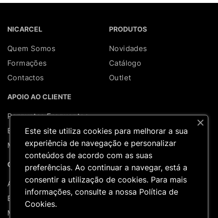
NICARCEL
PRODUTOS
Quem Somos
Novidades
Formações
Catálogo
Contactos
Outlet
APOIO AO CLIENTE
Perguntas Frequentes
Este site utiliza cookies para melhorar a sua
Entregas & Devoluções
experiência de navegação e personalizar
Mapa do site
conteúdos de acordo com as suas
REDES SOCIAIS
CONTA
preferências. Ao continuar a navegar, está a
consentir a utilização de cookies. Para mais
A minha conta
informações, consulte a nossa
Política de
Encomendas
Cookies
.
Moradas