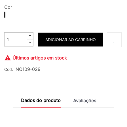
Cor
129
130
131
132
133
134
Cinza
Rosa
Roxo
Azul
Turquesa
Verde
Espacial
Big
Júpiter
Galáxia
Aurora
Neptuno
Bang
ADICIONAR AO CARRINHO

Últimos artigos em stock
INO109-029
Cod.
Dados do produto
Avaliações