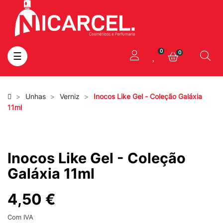
0
0
Toggle
☰
navigation
Unhas
Verniz
Inocos Like Gel - Coleção Galáxia
11ml
Inocos Like Gel - Coleção
Galáxia 11ml
4,50 €
Com IVA