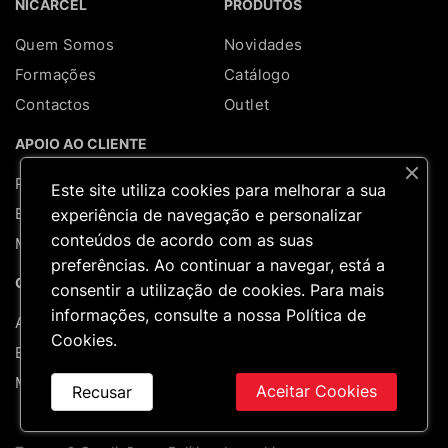
NICARCEL
PRODUTOS
Quem Somos
Novidades
Formações
Catálogo
Contactos
Outlet
APOIO AO CLIENTE
Perguntas Frequentes
Este site utiliza cookies para melhorar a sua
Entregas & Devoluções
experiência de navegação e personalizar
conteúdos de acordo com as suas
Mapa do site
preferências. Ao continuar a navegar, está a
REDES SOCIAIS
CONTA
consentir a utilização de cookies. Para mais
informações, consulte a nossa
Política de
A minha conta
Cookies
.
Encomendas
Moradas
Aceitar Cookies
Recusar