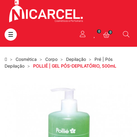
0
0
Toggle
☰
navigation
Cosmética
Corpo
Depilação
Pré | Pós
Depilação
POLLIÉ | GEL PÓS-DEPILATÓRIO, 500mL