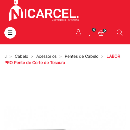
0
0
Toggle
☰
navigation
Cabelo
Acessórios
Pentes de Cabelo
LABOR
PRO Pente de Corte de Tesoura