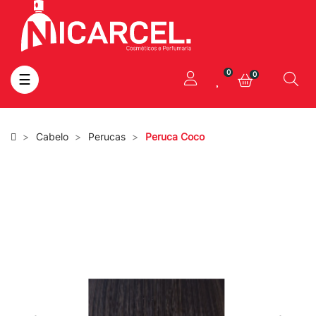
0
0
Toggle
☰
navigation
Cabelo
Perucas
Peruca Coco