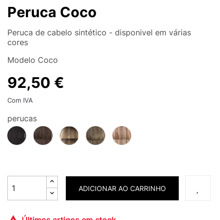
Peruca Coco
Peruca de cabelo sintético - disponivel em várias
cores
Modelo Coco
92,50 €
Com IVA
perucas
ginger
spring
mochaccino
maple
dark
brown
honey
sugar
chocolate
r
ADICIONAR AO CARRINHO