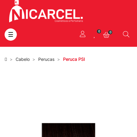
0
0
Toggle
☰
navigation
Cabelo
Perucas
Peruca PSI