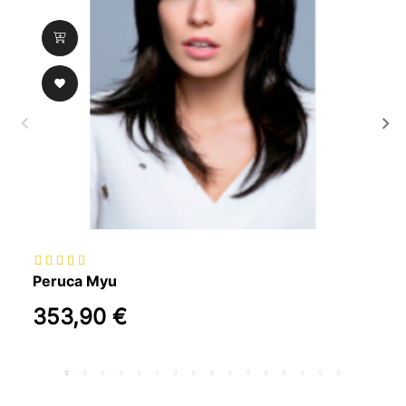

Peruca Myu
353,90 €