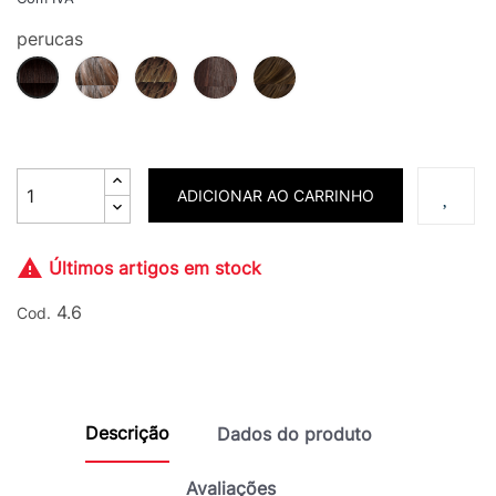
perucas
12.20.27g
14.24.12g
33.130
830.20.6
4.6
ADICIONAR AO CARRINHO

Últimos artigos em stock
4.6
Cod.
Descrição
Dados do produto
Avaliações